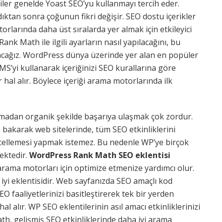
iler genelde Yoast SEO’yu kullanmayı tercih eder.
dıktan sonra çoğunun fikri değişir. SEO dostu içerikler
rlarında daha üst sıralarda yer almak için etkileyici
ank Math ile ilgili ayarların nasıl yapılacağını, bu
atacağız. WordPress dünya üzerinde yer alan en popüler
MS’yi kullanarak içeriğinizi SEO kurallarına göre
hal alır. Böylece içeriği arama motorlarında ilk
nmadan organik şekilde başarıya ulaşmak çok zordur.
 bakarak web sitelerinde, tüm SEO etkinliklerini
cellemesi yapmak istemez. Bu nedenle WP’ye birçok
ektedir.
WordPress Rank Math SEO eklentisi
i arama motorları için optimize etmenize yardımcı olur.
 iyi eklentisidir. Web sayfanızda SEO amaçlı kod
faaliyetlerinizi basitleştirerek tek bir yerden
l alır. WP SEO eklentilerinin asıl amacı etkinliklerinizi
ath, gelişmiş SEO etkinliklerinde daha iyi arama