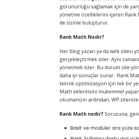
görünürlüğü sağlamak için de yard
yönetme özelliklerini içeren Rank 
de sizinle buluşturur.
Rank Math Nedir?
Her blog yazarı ya da web sitesi yö
gerçekleştirmek ister. Aynı zamand
yönetmek ister. Bu durum site yön
daha iyi sonuçlar sunar.
Rank Math
teknik optimizasyon için tek bir ye
Math eklentisini mükemmel yapan bi
okumanızın ardından, WP sitenize 
Rank Math nedir?
Sorusuna, genel
Basit ve modüler ara yüze sa
Basit, kullanıcı dostu ara yü