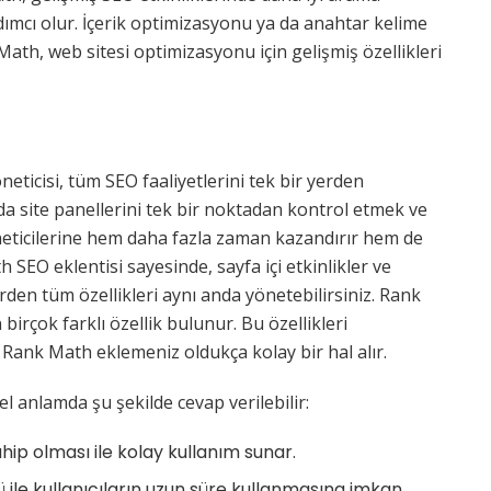
ımcı olur. İçerik optimizasyonu ya da anahtar kelime
Math, web sitesi optimizasyonu için gelişmiş özellikleri
neticisi, tüm SEO faaliyetlerini tek bir yerden
a site panellerini tek bir noktadan kontrol etmek ve
eticilerine hem daha fazla zaman kazandırır hem de
 SEO eklentisi sayesinde, sayfa içi etkinlikler ve
rden tüm özellikleri aynı anda yönetebilirsiniz. Rank
rçok farklı özellik bulunur. Bu özellikleri
Rank Math eklemeniz oldukça kolay bir hal alır.
 anlamda şu şekilde cevap verilebilir:
hip olması ile kolay kullanım sunar.
zü ile kullanıcıların uzun süre kullanmasına imkan