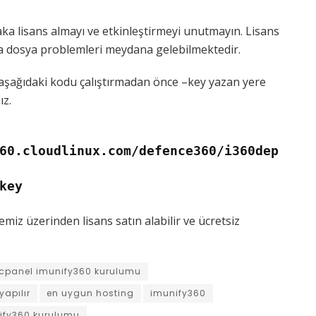
ka lisans almayı ve etkinleştirmeyi unutmayın. Lisans
 dosya problemleri meydana gelebilmektedir.
e aşağıdaki kodu çalıştırmadan önce –key yazan yere
ız.
60.cloudlinux.com/defence360/i360dep
key
miz üzerinden lisans satın alabilir ve ücretsiz
cpanel imunify360 kurulumu
apılır
en uygun hosting
imunify360
fy360 kurulumu