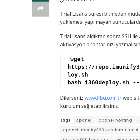
Trial Lisans süresi bitmeden mutla
yüklemesi yapılmayan sunucularda
Trial lisans aldıktan sonra SSH il
aktivasyon anahtarınızı yazmalısın
wget
https://repo.imunify3
loy.sh
bash i360deploy.sh --
Dilerseniz
www.fibu.com.tr
web site
kurulum sağlatabilirsiniz.
Tags:
cpanel
cpanel hosting
cpanel imunify360 kurulumu nasıl y
imunify360 kurulumu
whm imuni