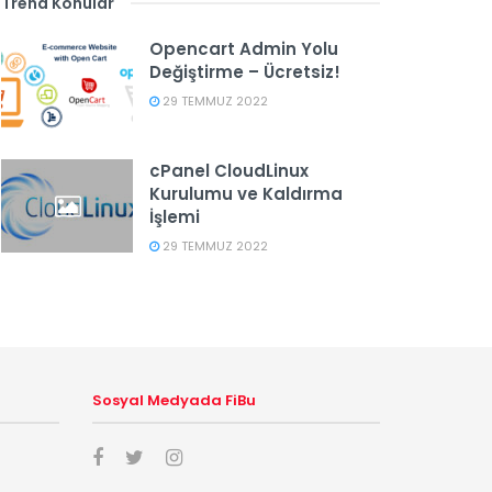
Trend Konular
Opencart Admin Yolu
Değiştirme – Ücretsiz!
29 TEMMUZ 2022
cPanel CloudLinux
Kurulumu ve Kaldırma
İşlemi
29 TEMMUZ 2022
Sosyal Medyada FiBu